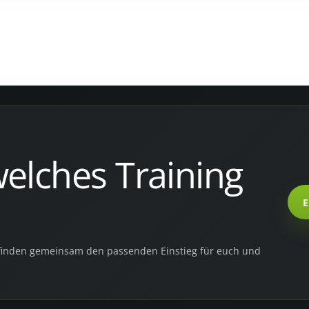
elches Training
E
r finden gemeinsam den passenden Einstieg für euch und